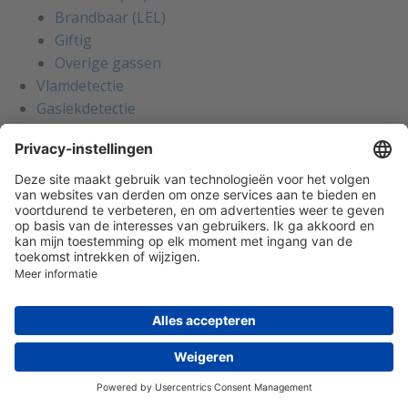
Brandbaar (LEL)
Giftig
Overige gassen
Vlamdetectie
Gaslekdetectie
Systemen
Gebouwautomatisering
Regelingen en thermostaten
Externe ruimteregelaars
Industriële thermostaten
Ruimtebedieningsunits
Ruimteregelaars
Ruimtethermostaten
Drukverschilmeters
Drukverschilschakelaars
Drukverschiltransmitters
Waterdruk (verschil)
Temperatuur