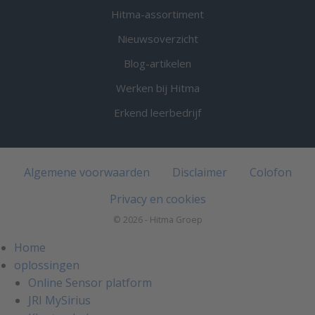
Hitma-assortiment
Nieuwsoverzicht
Blog-artikelen
Werken bij Hitma
Erkend leerbedrijf
Algemene voorwaarden
Disclaimer
Colofon
Privacy en cookies
© 2026 - Hitma Groep
Home
oplossingen
Online Sensor platform
JRI MySirius