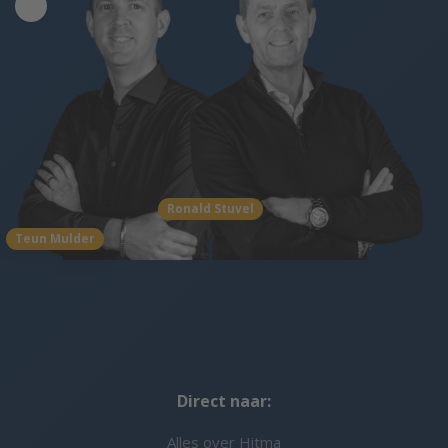
Ronald Stuvel
Teun Mulder
Direct naar:
Alles over Hitma