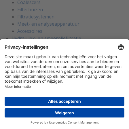
Coalescers
Filterhuizen
Filtratiesystemen
Meet- en analyseapparatuur
Accessoires
Hydrauliek- en smeeroliefiltratie
Filterelementen
Filterhuizen
Beluchtingsfilters
Filtratiesystemen
Meet- en analyseapparatuur
Accessoires
Breekplaten
Breekplaten
Breekplaten
Houders voor breekplaten
Breekdetectie
Explosiepanelen