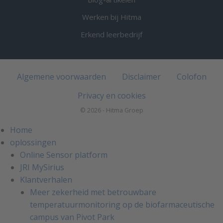
Werken bij Hitma
Erkend leerbedrijf
Algemene voorwaarden
Disclaimer
Colofon
Privacy en cookies
© 2026 - Hitma Groep
Home
oplossingen
Online Sensor platform
JRI MySirius
Klantverhalen
Meer zekerheid met betrouwbare
temperatuurmonitoring op de biofarmaceutische
campus van Pivot Park