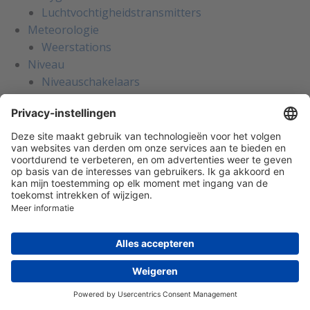
Luchtvochtigheidstransmitters
Meteorologie
Weerstations
Niveau
Niveauschakelaars
Niveautransmitters
Peilglazen
Temperatuur
Temperatuurschakelaars
Temperatuursensoren
Temperatuurtransmitters
Single-use instrumentatie
Single-use instrumentatie
Single-use componenten & systemen
Maatwerk single-use assemblies
Maatwerk ultrapure single- use assemblies
Tubing
Fluorpolymeer tubing