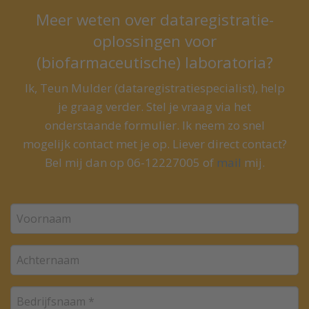
Meer weten over dataregistratie-
oplossingen voor
(biofarmaceutische) laboratoria?
Ik, Teun Mulder (dataregistratiespecialist), help
je graag verder. Stel je vraag via het
onderstaande formulier. Ik neem zo snel
mogelijk contact met je op. Liever direct contact?
Bel mij dan op 06-12227005 of
mail
mij.