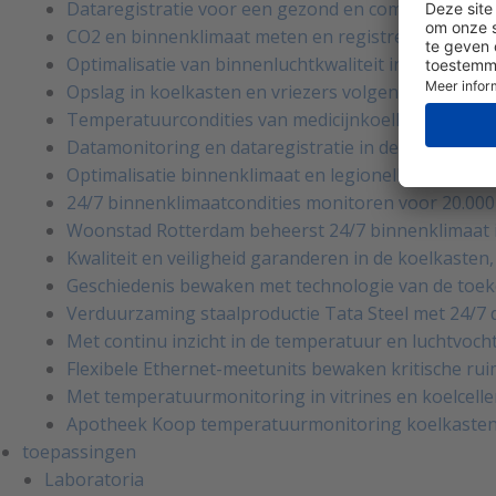
Dataregistratie voor een gezond en comfortabel 
CO2 en binnenklimaat meten en registreren in sc
Optimalisatie van binnenluchtkwaliteit in scholen o
Opslag in koelkasten en vriezers volgens de HACCP
Temperatuurcondities van medicijnkoelkasten in he
Datamonitoring en dataregistratie in de laboratori
Optimalisatie binnenklimaat en legionellabewaking 
24/7 binnenklimaatcondities monitoren voor 20.00
Woonstad Rotterdam beheerst 24/7 binnenklimaat
Kwaliteit en veiligheid garanderen in de koelkaste
Geschiedenis bewaken met technologie van de toek
Verduurzaming staalproductie Tata Steel met 24/7 d
Met continu inzicht in de temperatuur en luchtvoc
Flexibele Ethernet-meetunits bewaken kritische ruim
Met temperatuurmonitoring in vitrines en koelcell
Apotheek Koop temperatuurmonitoring koelkasten
toepassingen
Laboratoria