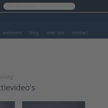
webinars
blog
over ons
contact
euning
ctievideo's