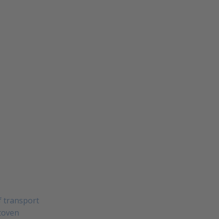
 transport
toven