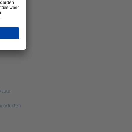
xtuur
jproducten