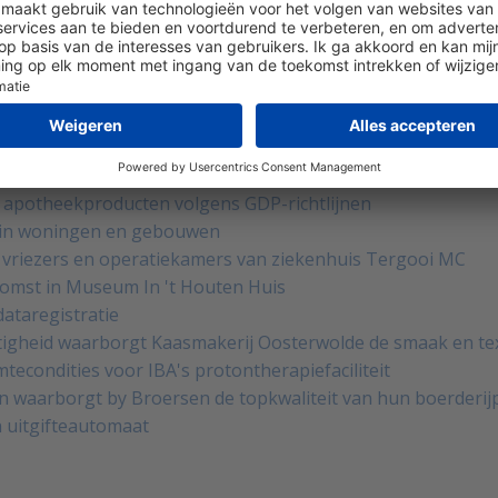
binnenklimaat in Hanzehogeschool Groningen
hoolgebouwen
p Bonaire
-regelgeving in Ziekenhuis Delta
t Martini Ziekenhuis
a van Eurofins PROXY Laboratories
met real-time dataregistratie
0 apotheekproducten volgens GDP-richtlijnen
 in woningen en gebouwen
n, vriezers en operatiekamers van ziekenhuis Tergooi MC
omst in Museum In 't Houten Huis
ataregistratie
htigheid waarborgt Kaasmakerij Oosterwolde de smaak en te
tecondities voor IBA's protontherapiefaciliteit
en waarborgt by Broersen de topkwaliteit van hun boerderi
 uitgifteautomaat