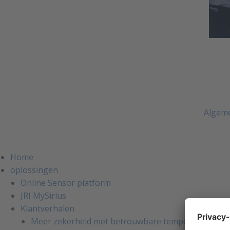
Algem
Home
oplossingen
Online Sensor platform
JRI MySirius
Klantverhalen
Meer zekerheid met betrouwbare temperatuurmonit