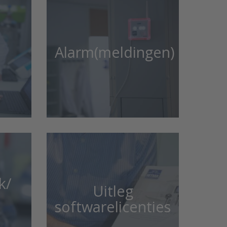
Alarm(meldingen)
k/
Uitleg
softwarelicenties