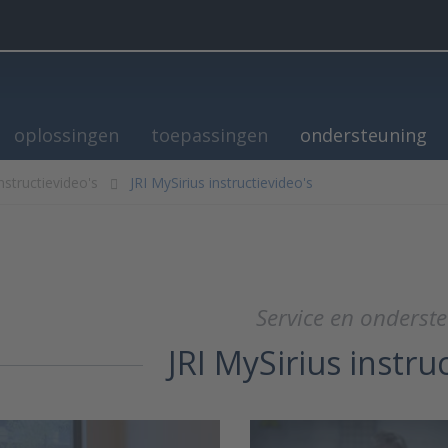
oplossingen
toepassingen
ondersteuning
nstructievideo's
JRI MySirius instructievideo's
Service en onderst
JRI MySirius instru