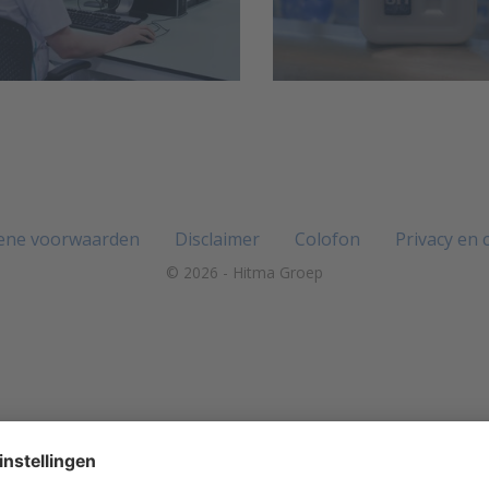
ene voorwaarden
Disclaimer
Colofon
Privacy en 
© 2026 - Hitma Groep
oring op de biofarmaceutische campus van Pivot Park