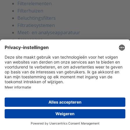
Filterelementen
Filterhuizen
Beluchtingsfilters
Filtratiesystemen
Meet- en analyseapparatuur
Accessoires
Breekplaten
Breekplaten
Breekplaten
Houders voor breekplaten
Breekdetectie
Explosiepanelen
Accessoires voor breekplaten
Gas- en vlamdetectie
Draagbare gasdetectie
Stationaire gasdetectie
Koelmiddelen
Zuurstof (O2)