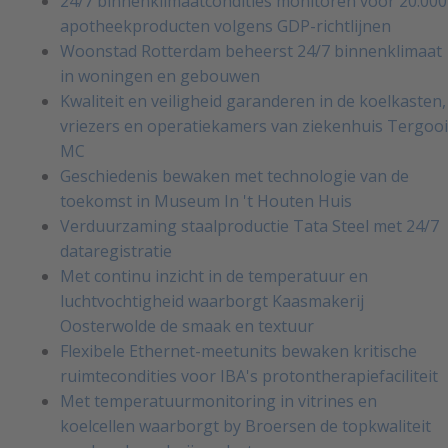
24/7 binnenklimaatcondities monitoren voor 20.000
apotheekproducten volgens GDP-richtlijnen
Woonstad Rotterdam beheerst 24/7 binnenklimaat
in woningen en gebouwen
Kwaliteit en veiligheid garanderen in de koelkasten,
vriezers en operatiekamers van ziekenhuis Tergooi
MC
Geschiedenis bewaken met technologie van de
toekomst in Museum In 't Houten Huis
Verduurzaming staalproductie Tata Steel met 24/7
dataregistratie
Met continu inzicht in de temperatuur en
luchtvochtigheid waarborgt Kaasmakerij
Oosterwolde de smaak en textuur
Flexibele Ethernet-meetunits bewaken kritische
ruimtecondities voor IBA's protontherapiefaciliteit
Met temperatuurmonitoring in vitrines en
koelcellen waarborgt by Broersen de topkwaliteit