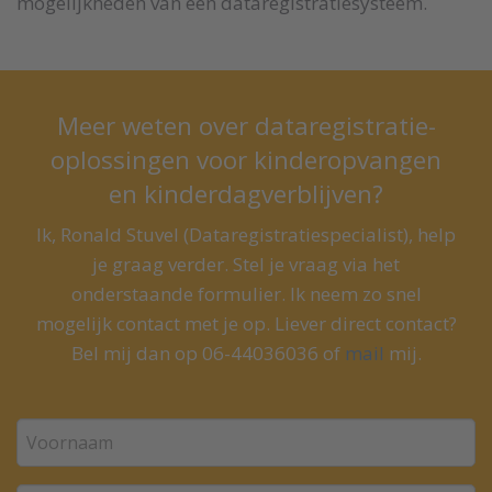
mogelijkheden van een dataregistratiesysteem.
Meer weten over dataregistratie-
oplossingen voor kinderopvangen
en kinderdagverblijven?
Ik, Ronald Stuvel (Dataregistratiespecialist), help
je graag verder. Stel je vraag via het
onderstaande formulier. Ik neem zo snel
mogelijk contact met je op. Liever direct contact?
Bel mij dan op 06-44036036 of
mail
mij.