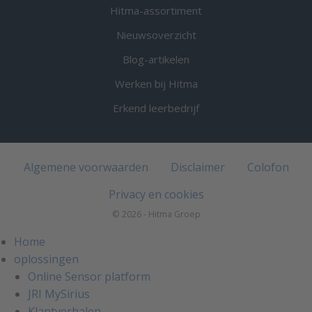
Hitma-assortiment
Nieuwsoverzicht
Blog-artikelen
Werken bij Hitma
Erkend leerbedrijf
Algemene voorwaarden
Disclaimer
Colofon
Privacy en cookies
© 2026 - Hitma Groep
Home
oplossingen
Online Sensor platform
JRI MySirius
Klantverhalen