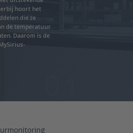
ierbij hoort het
ddelen die ze
van de temperatuur
aten. Daarom is de
MySirius-
uurmonitoring