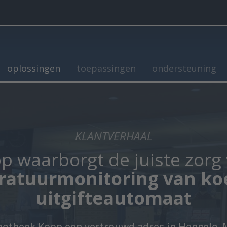
oplossingen
toepassingen
ondersteuning
KLANTVERHAAL
 waarborgt de juiste zorg
atuurmonitoring van ko
uitgifteautomaat
Apotheek Koop een vertrouwd adres in Hengelo. 