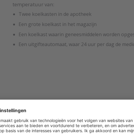
temperatuur van:
Twee koelkasten in de apotheek
Een grote koelkast in het magazijn
Een koelkast waarin geneesmiddelen worden opge
Een uitgifteautomaat, waar 24 uur per dag de medi