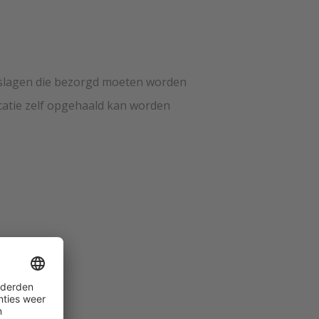
slagen die bezorgd moeten worden
catie zelf opgehaald kan worden