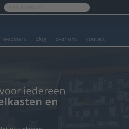
webinars
blog
over ons
contact
 voor iedereen
elkasten en
Met uitstekende