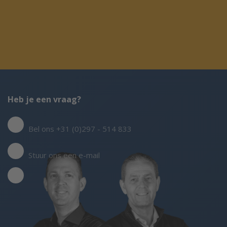
Heb je een vraag?
Bel ons +31 (0)297 - 514 833
Stuur ons een e-mail