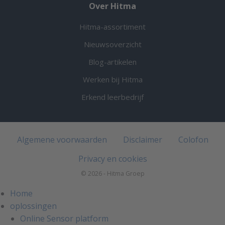
Over Hitma
Hitma-assortiment
Nieuwsoverzicht
Blog-artikelen
Werken bij Hitma
Erkend leerbedrijf
Algemene voorwaarden
Disclaimer
Colofon
Privacy en cookies
© 2026 - Hitma Groep
Home
oplossingen
Online Sensor platform