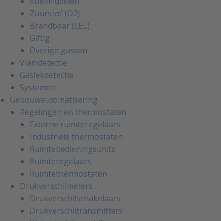
Koelmiddelen
Zuurstof (O2)
Brandbaar (LEL)
Giftig
Overige gassen
Vlamdetectie
Gaslekdetectie
Systemen
Gebouwautomatisering
Regelingen en thermostaten
Externe ruimteregelaars
Industriële thermostaten
Ruimtebedieningsunits
Ruimteregelaars
Ruimtethermostaten
Drukverschilmeters
Drukverschilschakelaars
Drukverschiltransmitters