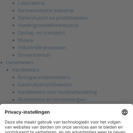
Laboratoria
Farmaceutische industrie
Ziekenhuizen en privéklinieken
Voedingsmiddelenindustrie
Opslag- en transport
Musea
Industriële processen
Binnenklimaat
Handmeters
Handmeters
Rookgasanalysemeters
Gasdruk(verschil)meters
Handmeters voor luchtbehandeling
Multimeters en stroomtangen
Installatietesters
Apparatentesters voor NEN-3140
Handmeters voor koeltechniek
Inregelinstrumenten voor water