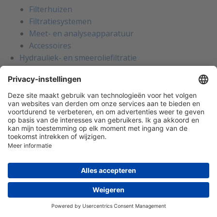
Filterhuizen
Filtratiesystemen
Meet- en analyseapparatuur
Accessoires
Hydrauliek- en smeeroliefiltratie
Filterelementen
Filterhuizen
Beluchtingsfilters
Filtratiesystemen
Meet- en analyseapparatuur
Accessoires
Breekplaten
Breekplaten
Breekplaten
Houders voor breekplaten
Breekdetectie
Explosiepanelen
Accessoires voor breekplaten