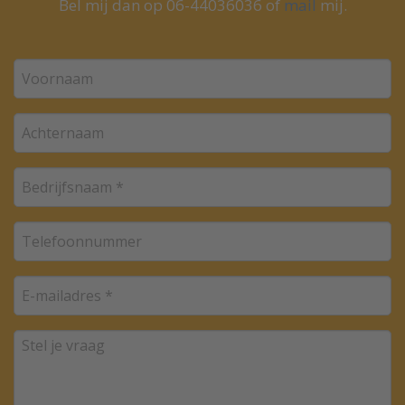
Bel mij dan op 06-44036036 of
mail
mij.