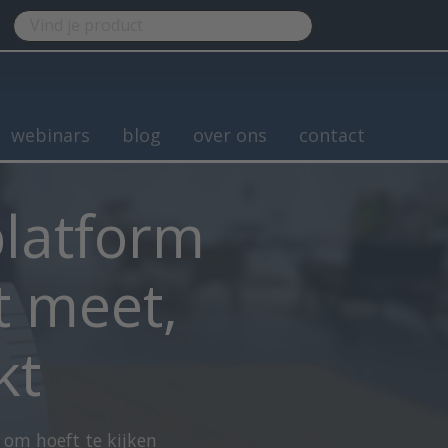
webinars
blog
over ons
contact
platform
t meet,
kt
 om hoeft te kijken