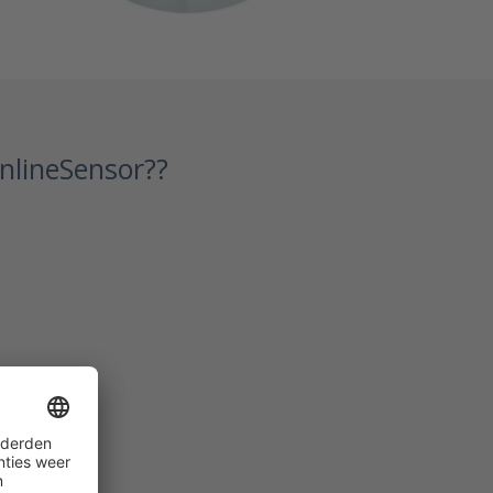
nlineSensor??