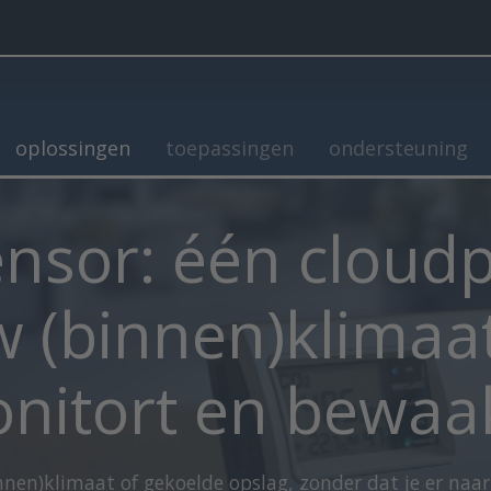
oplossingen
toepassingen
ondersteuning
nsor: één cloud
w (binnen)klimaa
nitort en bewaa
innen)klimaat of gekoelde opslag, zonder dat je er naar