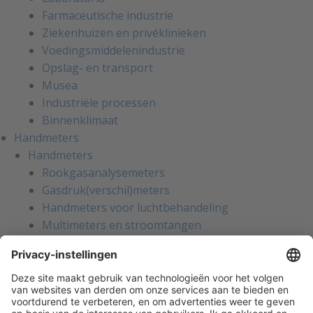
Farmaceutische industrie
Ziekenhuizen en privéklinieken
Voedingsmiddelenindustrie
Opslag- en transport
Musea
Industriële processen
Binnenklimaat
Handmeters
Handmeters
Rookgasanalysemeters
Gasdruk(verschil)meters
Handmeters voor luchtbehandeling
Multimeters en stroomtangen
Installatietesters
Apparatentesters voor NEN-3140
Handmeters voor koeltechniek
Inregelinstrumenten voor water
Gaslekzoekers