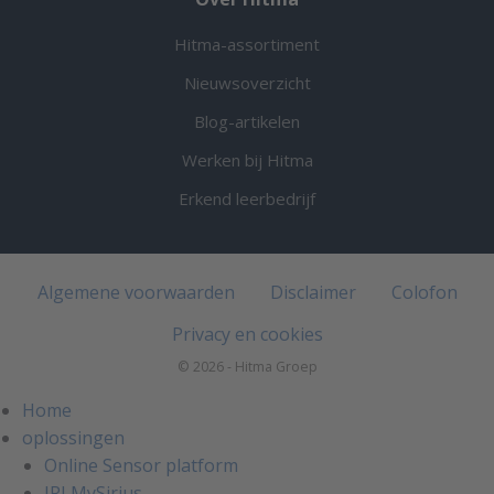
Hitma-assortiment
Nieuwsoverzicht
Blog-artikelen
Werken bij Hitma
Erkend leerbedrijf
Algemene voorwaarden
Disclaimer
Colofon
Privacy en cookies
© 2026 - Hitma Groep
Home
oplossingen
Online Sensor platform
JRI MySirius