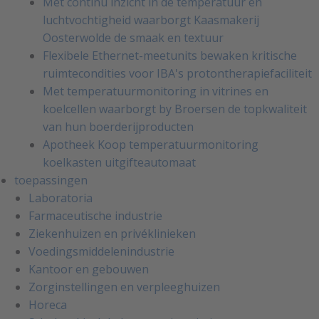
Met continu inzicht in de temperatuur en
luchtvochtigheid waarborgt Kaasmakerij
Oosterwolde de smaak en textuur
Flexibele Ethernet-meetunits bewaken kritische
ruimtecondities voor IBA's protontherapiefaciliteit
Met temperatuurmonitoring in vitrines en
koelcellen waarborgt by Broersen de topkwaliteit
van hun boerderijproducten
Apotheek Koop temperatuurmonitoring
koelkasten uitgifteautomaat
toepassingen
Laboratoria
Farmaceutische industrie
Ziekenhuizen en privéklinieken
Voedingsmiddelenindustrie
Kantoor en gebouwen
Zorginstellingen en verpleeghuizen
Horeca