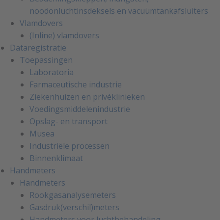
noodonluchtinsdeksels en vacuümtankafsluiters
Vlamdovers
(Inline) vlamdovers
Dataregistratie
Toepassingen
Laboratoria
Farmaceutische industrie
Ziekenhuizen en privéklinieken
Voedingsmiddelenindustrie
Opslag- en transport
Musea
Industriële processen
Binnenklimaat
Handmeters
Handmeters
Rookgasanalysemeters
Gasdruk(verschil)meters
Handmeters voor luchtbehandeling