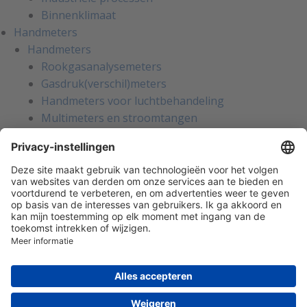
Binnenklimaat
Handmeters
Handmeters
Rookgasanalysemeters
Gasdruk(verschil)meters
Handmeters voor luchtbehandeling
Multimeters en stroomtangen
Installatietesters
Apparatentesters voor NEN-3140
Handmeters voor koeltechniek
Inregelinstrumenten voor water
Gaslekzoekers
Persoonlijke bescherming
Warmtebeeldcamera's
Kalibratie en reparatie
Oliemanagement