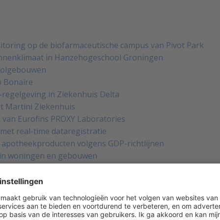
oring op de biofarmaceutische campus van Pivot Park
binnenklimaat in Hanzehogeschool Groningen
hoolgebouwen
p Bonaire
-regelgeving in Ziekenhuis Delta
t Martini Ziekenhuis
a van Eurofins PROXY Laboratories
met real-time dataregistratie
0 apotheekproducten volgens GDP-richtlijnen
 in woningen en gebouwen
n, vriezers en operatiekamers van ziekenhuis Tergooi MC
omst in Museum In 't Houten Huis
ataregistratie
htigheid waarborgt Kaasmakerij Oosterwolde de smaak en te
tecondities voor IBA's protontherapiefaciliteit