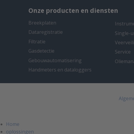
Onze producten en diensten
Breekplaten
Instrum
Dataregistratie
Single-u
Filtratie
Veervei
Gasdetectie
Service
Gebouwautomatisering
Oliema
Handmeters en dataloggers
Algem
Home
oplossingen