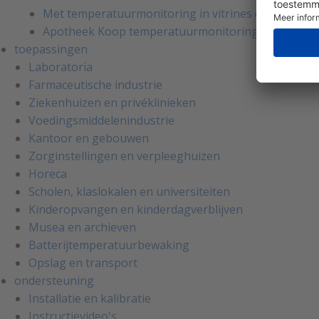
Met temperatuurmonitoring in vitrines en koelcell
Apotheek Koop temperatuurmonitoring koelkasten
toepassingen
Laboratoria
Farmaceutische industrie
Ziekenhuizen en privéklinieken
Voedingsmiddelenindustrie
Kantoor en gebouwen
Zorginstellingen en verpleeghuizen
Horeca
Scholen, klaslokalen en universiteiten
Kinderopvangen en kinderdagverblijven
Musea en archieven
Batterijtemperatuurbewaking
Opslag en transport
ondersteuning
Installatie en kalibratie
Instructievideo's