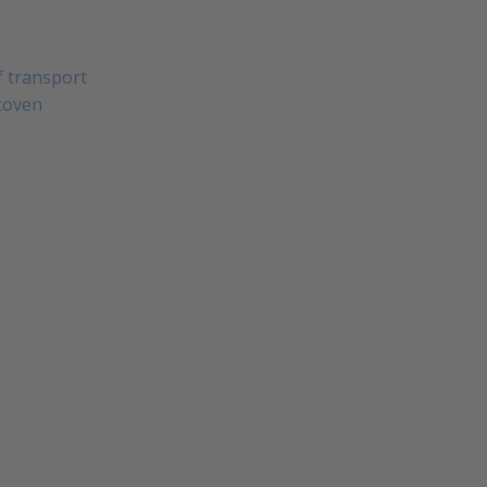
 transport
toven