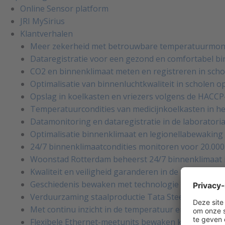
Online Sensor platform
JRI MySirius
Klantverhalen
Meer zekerheid met betrouwbare temperatuurmonit
Dataregistratie voor een gezond en comfortabel 
CO2 en binnenklimaat meten en registreren in sc
Optimalisatie van binnenluchtkwaliteit in scholen o
Opslag in koelkasten en vriezers volgens de HACCP
Temperatuurcondities van medicijnkoelkasten in he
Datamonitoring en dataregistratie in de laboratori
Optimalisatie binnenklimaat en legionellabewaking 
24/7 binnenklimaatcondities monitoren voor 20.00
Woonstad Rotterdam beheerst 24/7 binnenklimaat
Kwaliteit en veiligheid garanderen in de koelkaste
Geschiedenis bewaken met technologie van de toek
Verduurzaming staalproductie Tata Steel met 24/7 d
Met continu inzicht in de temperatuur en luchtvoc
Flexibele Ethernet-meetunits bewaken kritische ruim