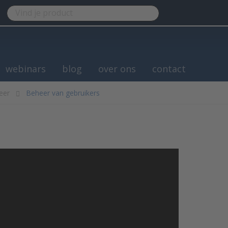
webinars
blog
over ons
contact
eer
Beheer van gebruikers