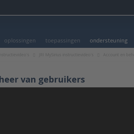
oplossingen
toepassingen
ondersteuning
nstructievideo's
JRI MySirius instructievideo's
Account en beh
heer van gebruikers