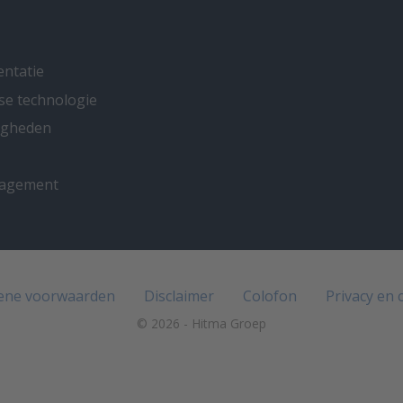
entatie
se technologie
ligheden
nagement
ene voorwaarden
Disclaimer
Colofon
Privacy en 
© 2026 - Hitma Groep