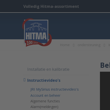
Volledig Hitma-assortiment
Home
ondersteuning
I
Be
Installatie en kalibratie
Instructievideo's
JRI MySirius instructievideo's
Account en beheer
Algemene functies
Alarm(meldingen)