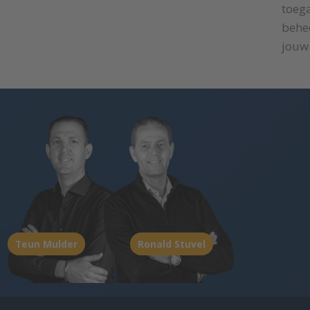
toega
behee
jouw
Teun Mulder
Ronald Stuvel