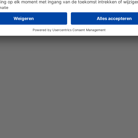
en waarborgt by Broersen de topkwaliteit van hun boerderi
 uitgifteautomaat