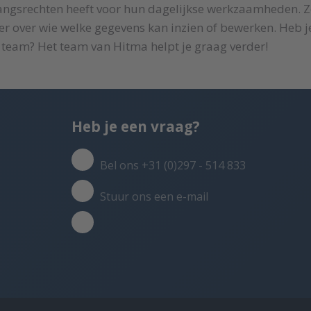
ngsrechten heeft voor hun dagelijkse werkzaamheden. Zo h
r over wie welke gegevens kan inzien of bewerken. Heb je
 team? Het team van Hitma helpt je graag verder!
Heb je een vraag?
Bel ons +31 (0)297 - 514 833
Stuur ons een e-mail