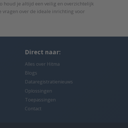
oud je altijd een veilig en overzichtelijk
 vragen over de ideale inrichting voor
Direct naar:
Alles over Hitma
Blogs
Dataregistratienieuws
Oplossingen
Toepassingen
Contact