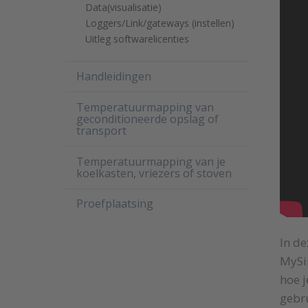
Data(visualisatie)
Loggers/Link/gateways (instellen)
Uitleg softwarelicenties
Handleidingen
Temperatuurmapping van
geconditioneerde opslag of
transport
Temperatuurmapping van je
koelkasten, vriezers of stoven
Proefplaatsing
In de
MySir
hoe j
gebru