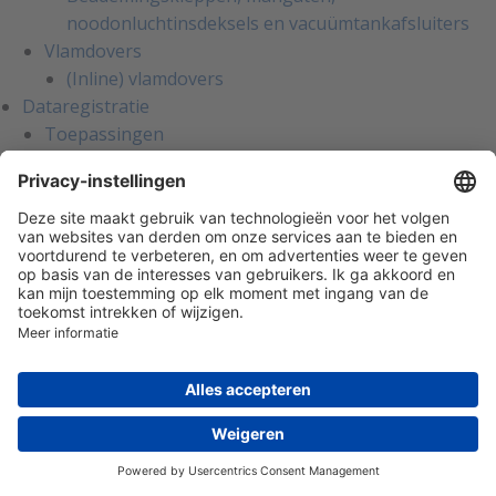
noodonluchtinsdeksels en vacuümtankafsluiters
Vlamdovers
(Inline) vlamdovers
Dataregistratie
Toepassingen
Laboratoria
Farmaceutische industrie
Ziekenhuizen en privéklinieken
Voedingsmiddelenindustrie
Opslag- en transport
Musea
Industriële processen
Binnenklimaat
Handmeters
Handmeters
Rookgasanalysemeters
Gasdruk(verschil)meters
Handmeters voor luchtbehandeling