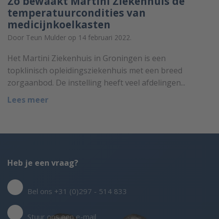
Zo bewaakt Martini Ziekenhuis de
temperatuurcondities van
medicijnkoelkasten
Door Teun Mulder op 14 februari 2022.
Het Martini Ziekenhuis in Groningen is een
topklinisch opleidingsziekenhuis met een breed
zorgaanbod. De instelling heeft veel afdelingen...
Lees meer
Heb je een vraag?
Bel ons +31 (0)297 - 514 833
Stuur ons een e-mail