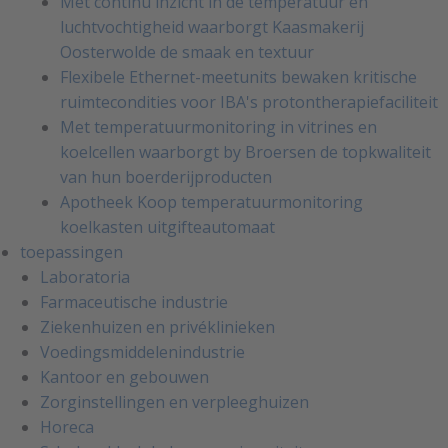
Met continu inzicht in de temperatuur en
luchtvochtigheid waarborgt Kaasmakerij
Oosterwolde de smaak en textuur
Flexibele Ethernet-meetunits bewaken kritische
ruimtecondities voor IBA's protontherapiefaciliteit
Met temperatuurmonitoring in vitrines en
koelcellen waarborgt by Broersen de topkwaliteit
van hun boerderijproducten
Apotheek Koop temperatuurmonitoring
koelkasten uitgifteautomaat
toepassingen
Laboratoria
Farmaceutische industrie
Ziekenhuizen en privéklinieken
Voedingsmiddelenindustrie
Kantoor en gebouwen
Zorginstellingen en verpleeghuizen
Horeca